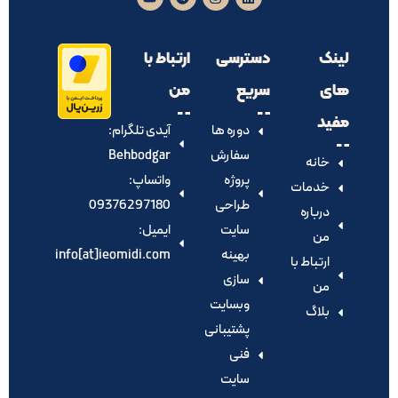
لینک
دسترسی
ارتباط با
های
سریع
من
مفید
دوره ها
آیدی تلگرام:‌
سفارش
Behbodgar
خانه
پروژه
واتساپ:
خدمات
طراحی
09376297180
درباره
سایت
ایمیل:
من
بهینه
info[at]ieomidi.com
ارتباط با
سازی
من
وبسایت
بلاگ
پشتیبانی
فنی
سایت