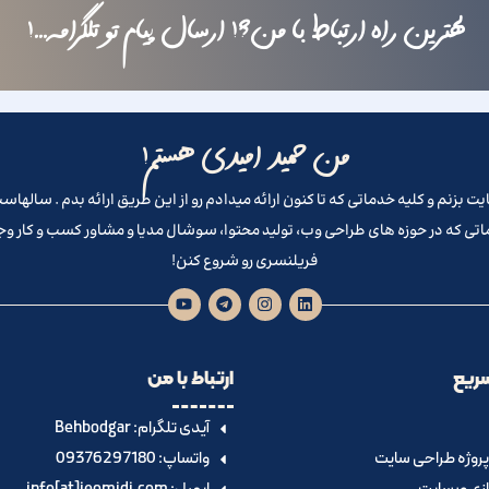
بهترین راه ارتباط با من؟! ارسال پیام تو تلگرامه...!
من حمید امیدی هستم!
تی که در حوزه های طراحی وب، تولید محتوا، سوشال مدیا و مشاور کسب و کار و
فریلنسری رو شروع کنن!
ریع
ارتباط با من
آیدی تلگرام:‌ Behbodgar
روژه طراحی سایت
واتساپ: 09376297180