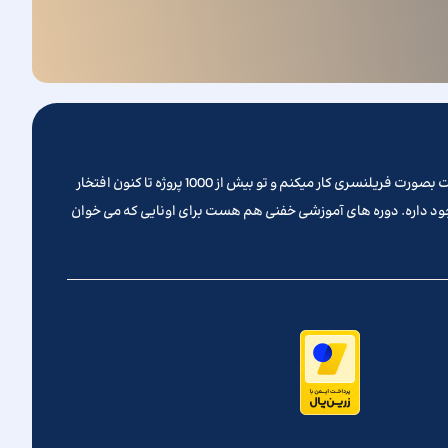
تو روزهای کرونایی پیش از نوروز 1399 بود که تصمیم گرفتم یه وب سایت بزنم و کلیه خدماتی که تا کنون ارائه میدادم رو از این طریق ارائه بدم . سالهاست بصورت فریلنسری کار میکنم و تو بیش از 1000 پروژه تا کنون افتخار
جود داره. دوره های آموزشی خفنی هم هست برای اونایی که می خوان