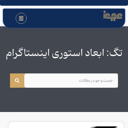
تگ: ابعاد استوری اینستاگرام