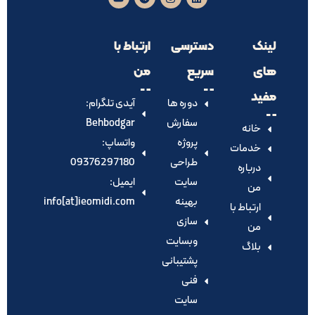
لینک
دسترسی
ارتباط با
های
سریع
من
مفید
دوره ها
آیدی تلگرام:‌
سفارش
Behbodgar
خانه
پروژه
واتساپ:
خدمات
طراحی
09376297180
درباره
سایت
ایمیل:
من
بهینه
info[at]ieomidi.com
ارتباط با
سازی
من
وبسایت
بلاگ
پشتیبانی
فنی
سایت