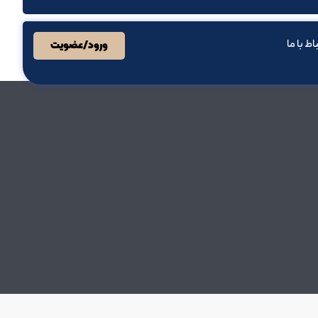
باط با ما
ورود/عضویت