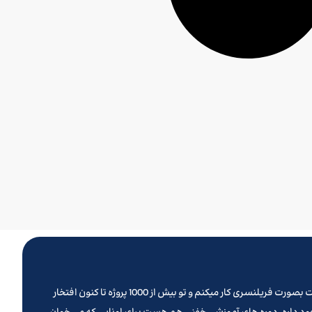
تو روزهای کرونایی پیش از نوروز 1399 بود که تصمیم گرفتم یه وب سایت بزنم و کلیه خدماتی که تا کنون ارائه میدادم رو از این طریق ارائه بدم . سالهاست بصورت فریلنسری کار میکنم و تو بیش از 1000 پروژه تا کنون افتخار