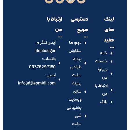
لینک
دسترسی
ارتباط با
های
سریع
من
مفید
دوره ها
آیدی تلگرام:‌
سفارش
Behbodgar
خانه
پروژه
واتساپ:
خدمات
طراحی
09376297180
درباره
سایت
ایمیل:
من
بهینه
info[at]ieomidi.com
ارتباط با
سازی
من
وبسایت
بلاگ
پشتیبانی
فنی
سایت