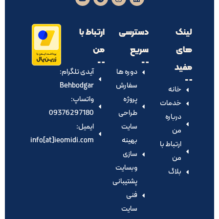
لینک
دسترسی
ارتباط با
های
سریع
من
مفید
دوره ها
آیدی تلگرام:‌
سفارش
Behbodgar
خانه
پروژه
واتساپ:
خدمات
طراحی
09376297180
درباره
سایت
ایمیل:
من
بهینه
info[at]ieomidi.com
ارتباط با
سازی
من
وبسایت
بلاگ
پشتیبانی
فنی
سایت