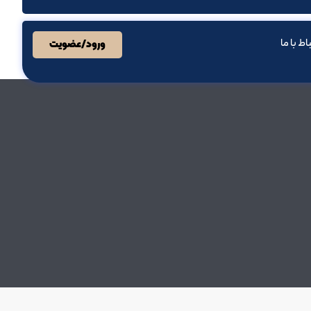
باط با ما
ورود/عضویت