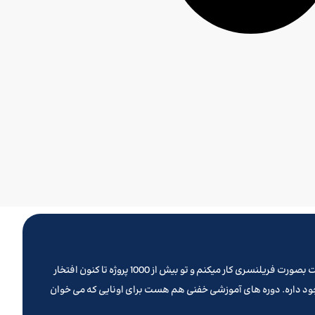
تو روزهای کرونایی پیش از نوروز 1399 بود که تصمیم گرفتم یه وب سایت بزنم و کلیه خدماتی که تا کنون ارائه میدادم رو از این طریق ارائه بدم . سالهاست بصورت فریلنسری کار میکنم و تو بیش از 1000 پروژه تا کنون افتخار
جود داره. دوره های آموزشی خفنی هم هست برای اونایی که می خوان