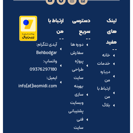
لینک
دسترسی
ارتباط با
های
سریع
من
مفید
دوره ها
آیدی تلگرام:‌
سفارش
Behbodgar
خانه
پروژه
واتساپ:
خدمات
طراحی
09376297180
درباره
سایت
ایمیل:
من
بهینه
info[at]ieomidi.com
ارتباط با
سازی
من
وبسایت
بلاگ
پشتیبانی
فنی
سایت