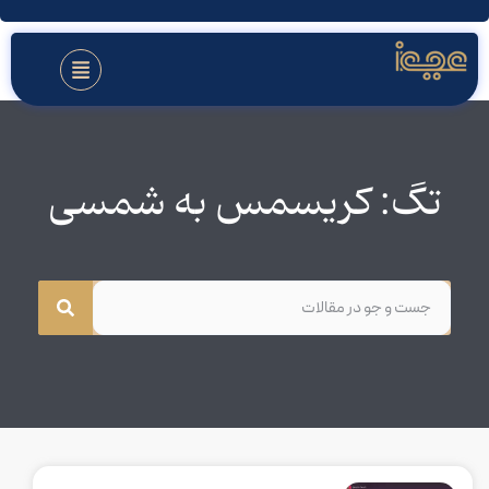
تگ: کریسمس به شمسی