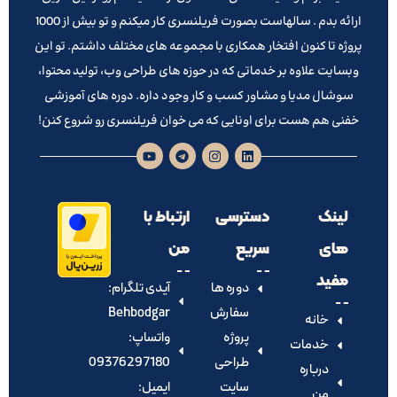
ارائه بدم . سالهاست بصورت فریلنسری کار میکنم و تو بیش از 1000
پروژه تا کنون افتخار همکاری با مجموعه های مختلف داشتم. تو این
وبسایت علاوه بر خدماتی که در حوزه های طراحی وب، تولید محتوا،
سوشال مدیا و مشاور کسب و کار وجود داره. دوره های آموزشی
خفنی هم هست برای اونایی که می خوان فریلنسری رو شروع کنن!
لینک
دسترسی
ارتباط با
های
سریع
من
مفید
دوره ها
آیدی تلگرام:‌
سفارش
Behbodgar
خانه
پروژه
واتساپ:
خدمات
طراحی
09376297180
درباره
سایت
ایمیل:
من