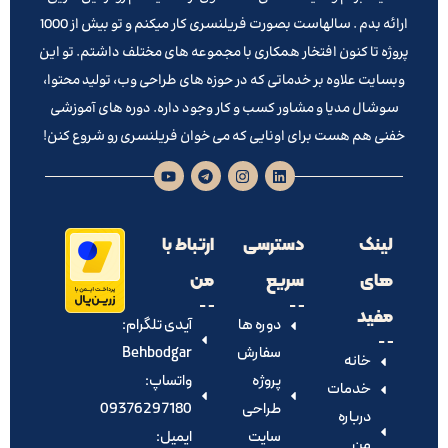
ارائه بدم . سالهاست بصورت فریلنسری کار میکنم و تو بیش از 1000
پروژه تا کنون افتخار همکاری با مجموعه های مختلف داشتم. تو این
وبسایت علاوه بر خدماتی که در حوزه های طراحی وب، تولید محتوا،
سوشال مدیا و مشاور کسب و کار وجود داره. دوره های آموزشی
خفنی هم هست برای اونایی که می خوان فریلنسری رو شروع کنن!
لینک
دسترسی
ارتباط با
های
سریع
من
مفید
دوره ها
آیدی تلگرام:‌
سفارش
Behbodgar
خانه
پروژه
واتساپ:
خدمات
طراحی
09376297180
درباره
سایت
ایمیل:
من