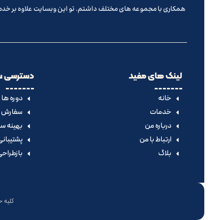
همکاری با مجموعه های مختلف داشتم. تو این وبسایت علاوه بر خدما
لینک های مفید
دسترسی س
خانه
دوره ها
خدمات
سفارش پ
درباره من
بهینه سا
ارتباط با من
پشتیبانی
بلاگ
بازطراح
کلیه حقوق این وبسایت 