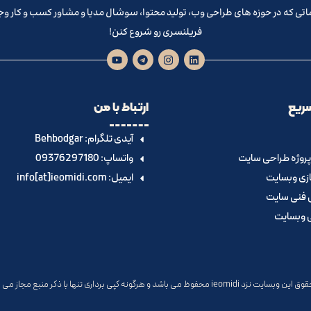
تی که در حوزه های طراحی وب، تولید محتوا، سوشال مدیا و مشاور کسب و کار و
فریلنسری رو شروع کنن!
ریع
ارتباط با من
آیدی تلگرام:‌ Behbodgar
روژه طراحی سایت
واتساپ: 09376297180
زی وبسایت
ایمیل: info[at]ieomidi.com
 فنی سایت
ی وبسایت
نزد ieomidi محفوظ می باشد و هرگونه کپی برداری تنها با ذکر منبع مجاز می باشد.