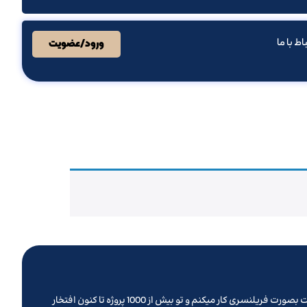
باط با ما
ورود/عضویت
تو روزهای کرونایی پیش از نوروز 1399 بود که تصمیم گرفتم یه وب سایت بزنم و کلیه خدماتی که تا کنون ارائه میدادم رو از این طریق ارائه بدم . سالهاست بصورت فریلنسری کار میکنم و تو بیش از 1000 پروژه تا کنون افتخار