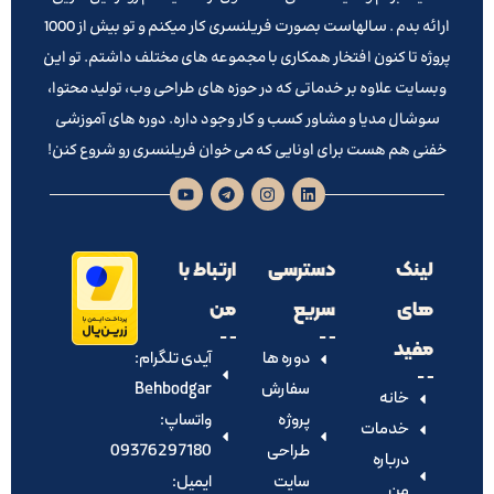
ارائه بدم . سالهاست بصورت فریلنسری کار میکنم و تو بیش از 1000
پروژه تا کنون افتخار همکاری با مجموعه های مختلف داشتم. تو این
وبسایت علاوه بر خدماتی که در حوزه های طراحی وب، تولید محتوا،
سوشال مدیا و مشاور کسب و کار وجود داره. دوره های آموزشی
خفنی هم هست برای اونایی که می خوان فریلنسری رو شروع کنن!
لینک
دسترسی
ارتباط با
های
سریع
من
مفید
دوره ها
آیدی تلگرام:‌
سفارش
Behbodgar
خانه
پروژه
واتساپ:
خدمات
طراحی
09376297180
درباره
سایت
ایمیل:
من