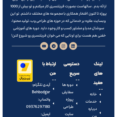
ارائه بدم . سالهاست بصورت فریلنسری کار میکنم و تو بیش از 1000
پروژه تا کنون افتخار همکاری با مجموعه های مختلف داشتم. تو این
وبسایت علاوه بر خدماتی که در حوزه های طراحی وب، تولید محتوا،
سوشال مدیا و مشاور کسب و کار وجود داره. دوره های آموزشی
خفنی هم هست برای اونایی که می خوان فریلنسری رو شروع کنن!
لینک
دسترسی
ارتباط با
های
سریع
من
مفید
دوره ها
آیدی تلگرام:‌
سفارش
Behbodgar
خانه
پروژه
واتساپ:
خدمات
طراحی
09376297180
درباره
سایت
ایمیل:
من