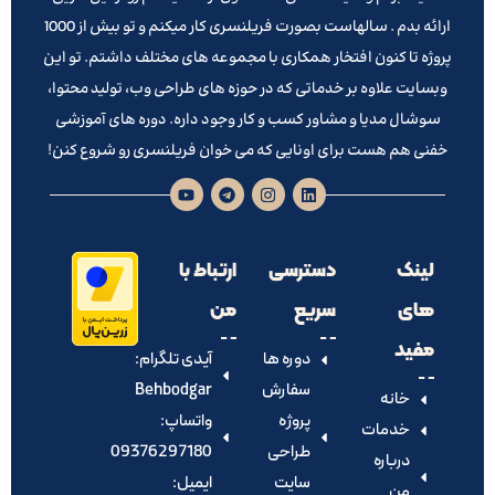
ارائه بدم . سالهاست بصورت فریلنسری کار میکنم و تو بیش از 1000
پروژه تا کنون افتخار همکاری با مجموعه های مختلف داشتم. تو این
وبسایت علاوه بر خدماتی که در حوزه های طراحی وب، تولید محتوا،
سوشال مدیا و مشاور کسب و کار وجود داره. دوره های آموزشی
خفنی هم هست برای اونایی که می خوان فریلنسری رو شروع کنن!
لینک
دسترسی
ارتباط با
های
سریع
من
مفید
دوره ها
آیدی تلگرام:‌
سفارش
Behbodgar
خانه
پروژه
واتساپ:
خدمات
طراحی
09376297180
درباره
سایت
ایمیل:
من