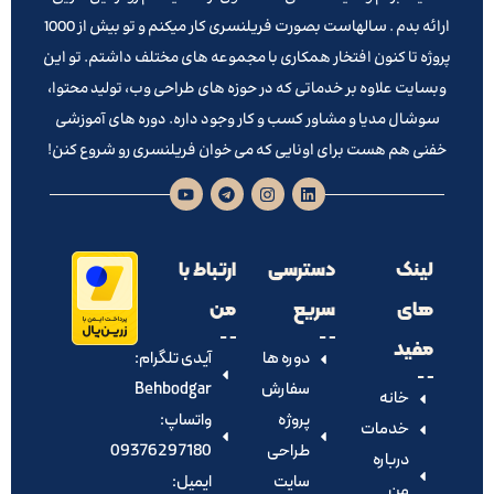
ارائه بدم . سالهاست بصورت فریلنسری کار میکنم و تو بیش از 1000
پروژه تا کنون افتخار همکاری با مجموعه های مختلف داشتم. تو این
وبسایت علاوه بر خدماتی که در حوزه های طراحی وب، تولید محتوا،
سوشال مدیا و مشاور کسب و کار وجود داره. دوره های آموزشی
خفنی هم هست برای اونایی که می خوان فریلنسری رو شروع کنن!
لینک
دسترسی
ارتباط با
های
سریع
من
مفید
دوره ها
آیدی تلگرام:‌
سفارش
Behbodgar
خانه
پروژه
واتساپ:
خدمات
طراحی
09376297180
درباره
سایت
ایمیل:
من