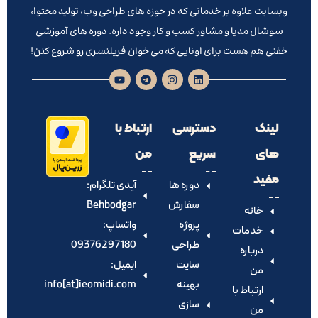
وبسایت علاوه بر خدماتی که در حوزه های طراحی وب، تولید محتوا،
سوشال مدیا و مشاور کسب و کار وجود داره. دوره های آموزشی
خفنی هم هست برای اونایی که می خوان فریلنسری رو شروع کنن!
لینک
دسترسی
ارتباط با
های
سریع
من
مفید
دوره ها
آیدی تلگرام:‌
سفارش
Behbodgar
خانه
پروژه
واتساپ:
خدمات
طراحی
09376297180
درباره
سایت
ایمیل:
من
بهینه
info[at]ieomidi.com
ارتباط با
سازی
من