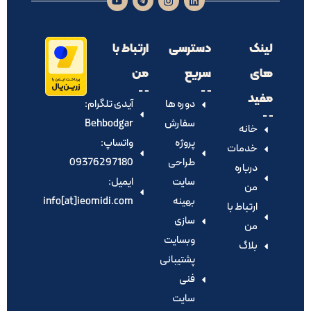
لینک
دسترسی
ارتباط با
های
سریع
من
مفید
دوره ها
آیدی تلگرام:‌
سفارش
Behbodgar
خانه
پروژه
واتساپ:
خدمات
طراحی
09376297180
درباره
سایت
ایمیل:
من
بهینه
info[at]ieomidi.com
ارتباط با
سازی
من
وبسایت
بلاگ
پشتیبانی
فنی
سایت