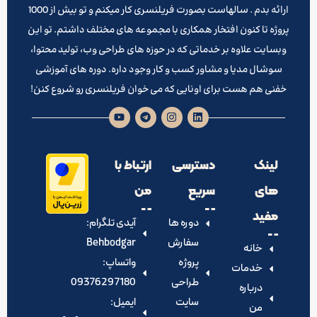
ارائه بدم . سالهاست بصورت فریلنسری کار میکنم و تو بیش از 1000
پروژه تا کنون افتخار همکاری با مجموعه های مختلف داشتم. تو این
وبسایت علاوه بر خدماتی که در حوزه های طراحی وب، تولید محتوا،
سوشال مدیا و مشاور کسب و کار وجود داره. دوره های آموزشی
خفنی هم هست برای اونایی که می خوان فریلنسری رو شروع کنن!
لینک
دسترسی
ارتباط با
های
سریع
من
مفید
دوره ها
آیدی تلگرام:‌
سفارش
Behbodgar
خانه
پروژه
واتساپ:
خدمات
طراحی
09376297180
درباره
سایت
ایمیل:
من