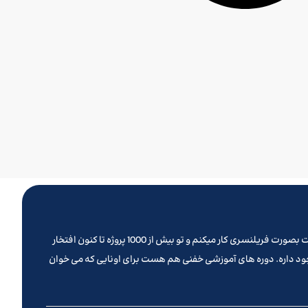
تو روزهای کرونایی پیش از نوروز 1399 بود که تصمیم گرفتم یه وب سایت بزنم و کلیه خدماتی که تا کنون ارائه میدادم رو از این طریق ارائه بدم . سالهاست بصورت فریلنسری کار میکنم و تو بیش از 1000 پروژه تا کنون افتخار
جود داره. دوره های آموزشی خفنی هم هست برای اونایی که می خوان