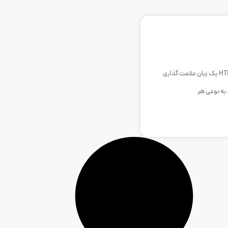
مقدمه ای بر HTML ؛ اچ تی ام ال یا HTML یک زبان علامت گذاری
 به نوعی هر