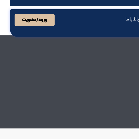
باط با ما
ورود/عضویت