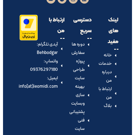
لینک
دسترسی
ارتباط با
های
سریع
من
مفید
دوره ها
آیدی تلگرام:‌
سفارش
Behbodgar
خانه
پروژه
واتساپ:
خدمات
طراحی
09376297180
درباره
سایت
ایمیل:
من
بهینه
info[at]ieomidi.com
ارتباط با
سازی
من
وبسایت
بلاگ
پشتیبانی
فنی
سایت