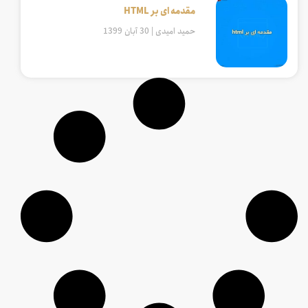
مقدمه ای بر HTML
حمید امیدی
30 آبان 1399