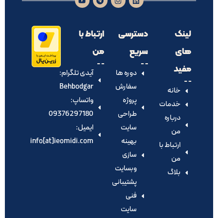
لینک
دسترسی
ارتباط با
های
سریع
من
مفید
دوره ها
آیدی تلگرام:‌
سفارش
Behbodgar
خانه
پروژه
واتساپ:
خدمات
طراحی
09376297180
درباره
سایت
ایمیل:
من
بهینه
info[at]ieomidi.com
ارتباط با
سازی
من
وبسایت
بلاگ
پشتیبانی
فنی
سایت