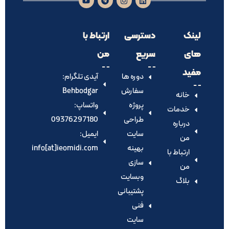
لینک
دسترسی
ارتباط با
های
سریع
من
مفید
دوره ها
آیدی تلگرام:‌
سفارش
Behbodgar
خانه
پروژه
واتساپ:
خدمات
طراحی
09376297180
درباره
سایت
ایمیل:
من
بهینه
info[at]ieomidi.com
ارتباط با
سازی
من
وبسایت
بلاگ
پشتیبانی
فنی
سایت