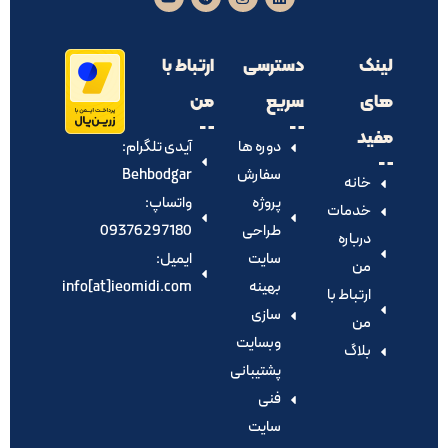
لینک
دسترسی
ارتباط با
های
سریع
من
مفید
دوره ها
آیدی تلگرام:‌
سفارش
Behbodgar
خانه
پروژه
واتساپ:
خدمات
طراحی
09376297180
درباره
سایت
ایمیل:
من
بهینه
info[at]ieomidi.com
ارتباط با
سازی
من
وبسایت
بلاگ
پشتیبانی
فنی
سایت