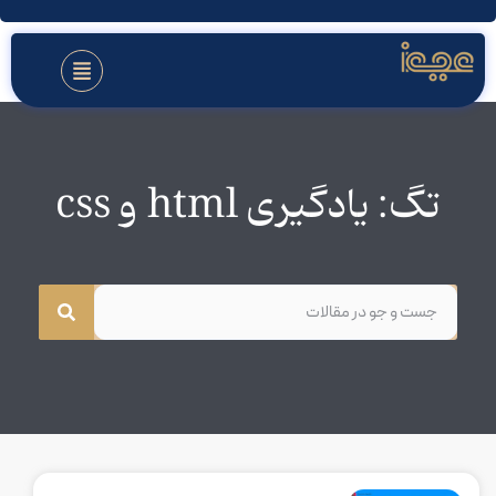
تگ: یادگیری html و css