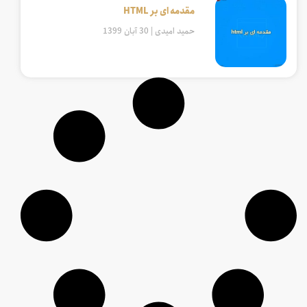
مقدمه ای بر HTML
حمید امیدی
30 آبان 1399