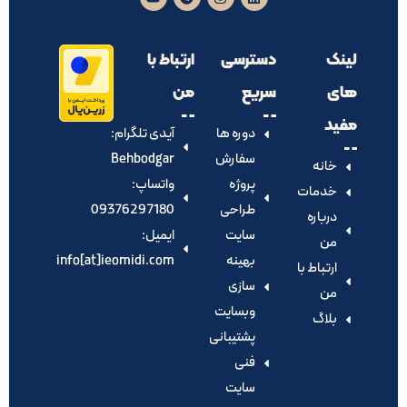
لینک
دسترسی
ارتباط با
های
سریع
من
مفید
دوره ها
آیدی تلگرام:‌
سفارش
Behbodgar
خانه
پروژه
واتساپ:
خدمات
طراحی
09376297180
درباره
سایت
ایمیل:
من
بهینه
info[at]ieomidi.com
ارتباط با
سازی
من
وبسایت
بلاگ
پشتیبانی
فنی
سایت