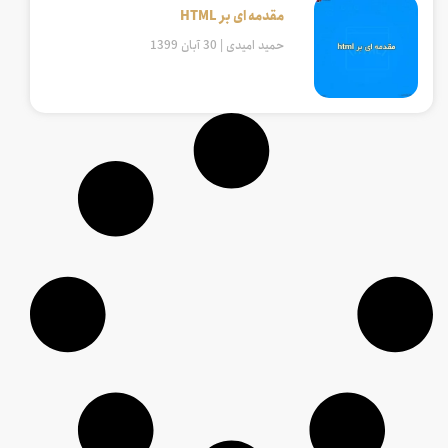
مقدمه ای بر HTML
حمید امیدی
30 آبان 1399