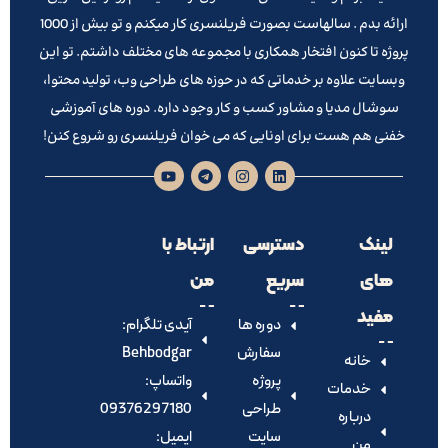
ارائه بدم . سالهاست بصورت فریلنسری کار میکنم و تو بیش از 1000
پروژه تا کنون افتخار همکاری با مجموعه های مختلف داشتم. تو این
وبسایت علاوه بر خدماتی که در حوزه های طراحی وب، تولید محتوا،
سوشال مدیا و مشاور کسب و کار وجود داره. دوره های آموزشی
خفنی هم هست برای اونایی که می خوان فریلنسری رو شروع کنن!
لینک
دسترسی
ارتباط با
های
سریع
من
مفید
دوره ها
آیدی تلگرام:‌
سفارش
Behbodgar
خانه
پروژه
واتساپ:
خدمات
طراحی
09376297180
درباره
سایت
ایمیل:
من