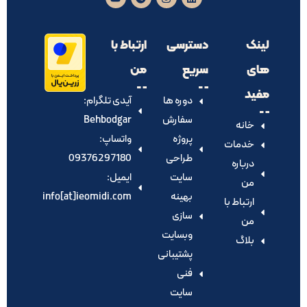
لینک
دسترسی
ارتباط با
های
سریع
من
مفید
دوره ها
آیدی تلگرام:‌
سفارش
Behbodgar
خانه
پروژه
واتساپ:
خدمات
طراحی
09376297180
درباره
سایت
ایمیل:
من
بهینه
info[at]ieomidi.com
ارتباط با
سازی
من
وبسایت
بلاگ
پشتیبانی
فنی
سایت