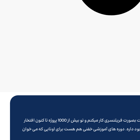
تو روزهای کرونایی پیش از نوروز 1399 بود که تصمیم گرفتم یه وب سایت بزنم و کلیه خدماتی که تا کنون ارائه میدادم رو از این طریق ارائه بدم . سالهاست بصورت فریلنسری کار میکنم و تو بیش از 1000 پروژه تا کنون افتخار
جود داره. دوره های آموزشی خفنی هم هست برای اونایی که می خوان