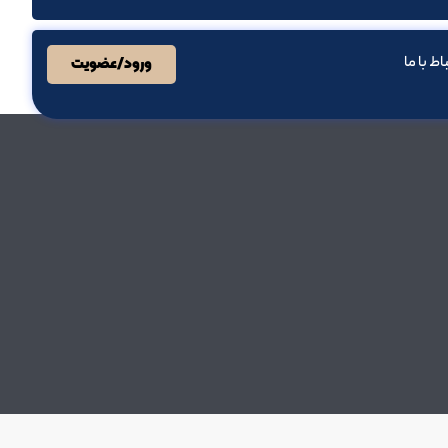
باط با ما
ورود/عضویت